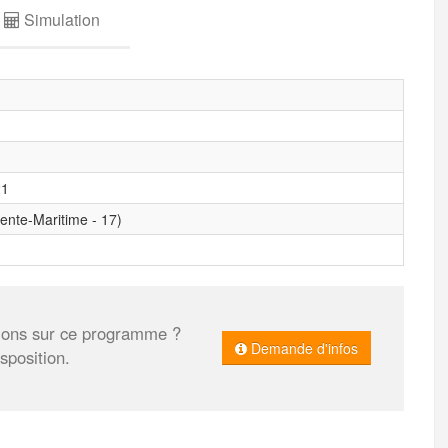
Simulation
21
ente-Maritime - 17)
tions sur ce programme ?
Demande d'infos
position.