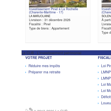
Investissement Pinel à La Rochelle
Invest
(Charente-Maritime - 17)
(Chare
LA MARJOLAINE
SOLEN
Livraison : 31 décembre 2026
À part
Fiscalité : Pinel
Livrai
Type de biens : Appartement
Fiscali
Type d
Le CUB - L'investissement patrimonial
VOTRE PROJET
FISCAL
Réduire mes impôts
Loi Pi
Préparer ma retraite
LMNP 
LMNP 
Loi Ma
Loi M
Déficit
Loueu
© 2013-2026 Le CUB