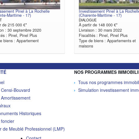
issement Pinel à La Rochelle
Investissement Pinel à La Rochell
nte-Maritime - 17)
(Charente-Maritime - 17)
T
DIALOGUE
ir de 215 000 €*
À partir de 148 000 €*
son : 30 septembre 2020
Livraison : 30 mars 2022
tés : Pinel, Pinel Plus
Fiscalités : Pinel, Pinel Plus
e biens : Appartement
Type de biens : Appartements et
maisons
ITÉ
NOS PROGRAMMES IMMOBILI
nel
Tous nos programmes immobil
Censi-Bouvard
Simulation investissement immo
Amortissement
lraux
onuments Historiques
 foncier
r de Meublé Professionnel (LMP)
Contact